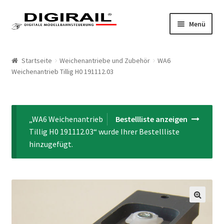
Zur Navigation springen
Springe zum Inhalt
Menü
Home
Startseite
Weichenantriebe und Zubehör
WA6
Weichenantrieb Tillig H0 191112.03
Produkte
LokLift System
„WA6 Weichenantrieb
Bestellliste anzeigen
LokLift
Tillig H0 191112.03“ wurde Ihrer Bestellliste
hinzugefügt.
LokLift 2
Bestellliste
Mein Konto
🔍