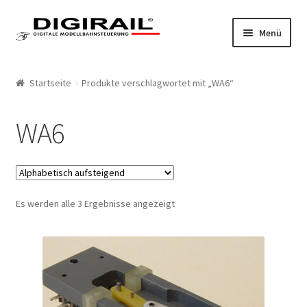
Zur Navigation springen
Springe zum Inhalt
Menü
Home
Startseite
Produkte verschlagwortet mit „WA6“
Produkte
WA6
LokLift System
LokLift
Es werden alle 3 Ergebnisse angezeigt
LokLift 2
Bestellliste
Mein Konto