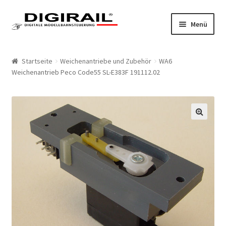
Zur Navigation springen
Springe zum Inhalt
Menü
Home
Startseite
Weichenantriebe und Zubehör
WA6
Weichenantrieb Peco Code55 SL-E383F 191112.02
Produkte
LokLift System
🔍
LokLift
LokLift 2
Bestellliste
Mein Konto