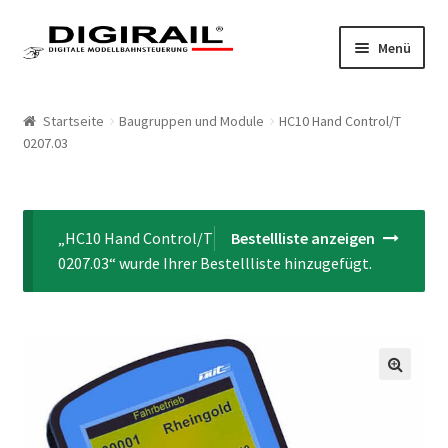
Zur Navigation springen
Springe zum Inhalt
Menü
Home
Startseite
Baugruppen und Module
HC10 Hand Control/T
0207.03
Produkte
LokLift System
„HC10 Hand Control/T
Bestellliste anzeigen
LokLift
0207.03“ wurde Ihrer Bestellliste hinzugefügt.
LokLift 2
Bestellliste
🔍
Mein Konto