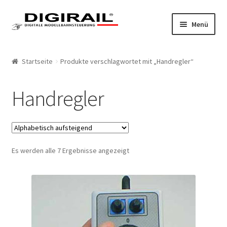
Zur Navigation springen
Springe zum Inhalt
Menü
Home
Startseite
Produkte verschlagwortet mit „Handregler“
Produkte
Handregler
LokLift System
LokLift
Es werden alle 7 Ergebnisse angezeigt
LokLift 2
Bestellliste
Mein Konto