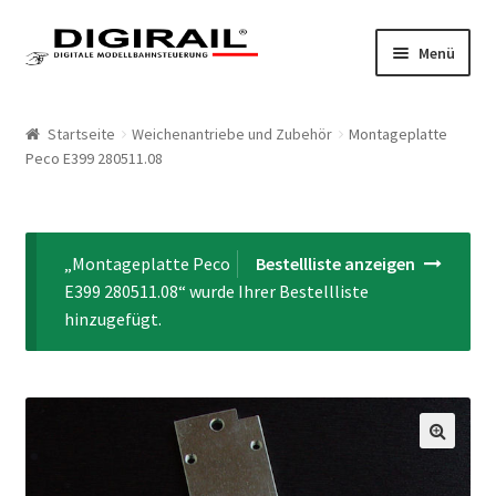
Zur Navigation springen
Springe zum Inhalt
Menü
Home
Startseite
Weichenantriebe und Zubehör
Montageplatte
Peco E399 280511.08
Produkte
LokLift System
„Montageplatte Peco
Bestellliste anzeigen
LokLift
E399 280511.08“ wurde Ihrer Bestellliste
hinzugefügt.
LokLift 2
Bestellliste
Mein Konto
🔍