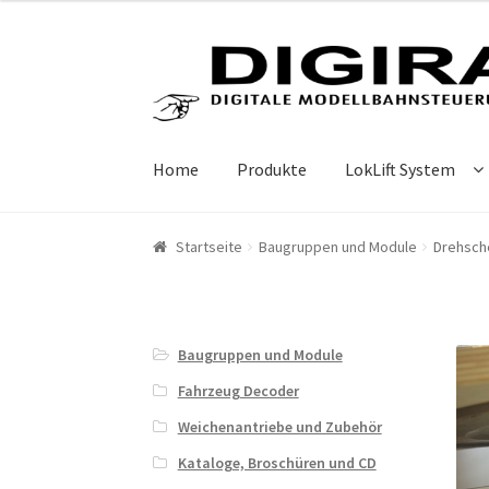
Zur Navigation springen
Springe zum Inhalt
Home
Produkte
LokLift System
Startseite
Baugruppen und Module
Drehsche
Baugruppen und Module
Fahrzeug Decoder
Weichenantriebe und Zubehör
Kataloge, Broschüren und CD