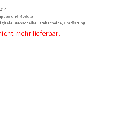
410
uppen und Module
igitale Drehscheibe
,
Drehscheibe
,
Umrüstung
 nicht mehr lieferbar!