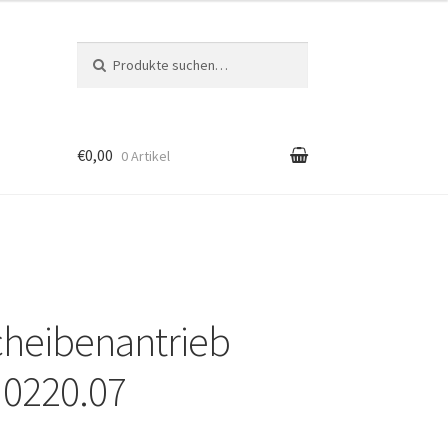
Suche nach:
Suche
€0,00
0 Artikel
heibenantrieb
 0220.07