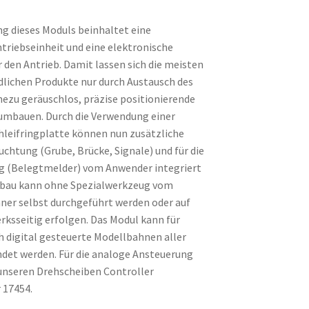
g dieses Moduls beinhaltet eine
riebseinheit und eine elektronische
 den Antrieb. Damit lassen sich die meisten
lichen Produkte nur durch Austausch des
hezu geräuschlos, präzise positionierende
umbauen. Durch die Verwendung einer
leifringplatte können nun zusätzliche
uchtung (Grube, Brücke, Signale) und für die
g (Belegtmelder) vom Anwender integriert
bau kann ohne Spezialwerkzeug vom
ner selbst durchgeführt werden oder auf
ksseitig erfolgen. Das Modul kann für
h digital gesteuerte Modellbahnen aller
det werden. Für die analoge Ansteuerung
unseren Drehscheiben Controller
 17454.