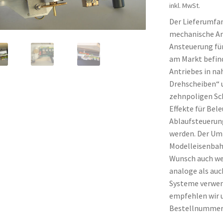
inkl. MwSt.
Der Lieferumfan
mechanische Ant
Ansteuerung für
am Markt befind
Antriebes in na
Drehscheiben“ 
zehnpoligen Sch
Effekte für Bele
Ablaufsteuerun
werden. Der Um
Modelleisenbah
Wunsch auch wer
analoge als auc
Systeme verwen
empfehlen wir 
Bestellnummer