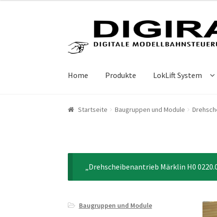
Zur Navigation springen
Springe zum Inhalt
Home
Produkte
LokLift System
Startseite
Baugruppen und Module
Drehsche
„Drehscheibenantrieb Märklin H0 0220.0
Baugruppen und Module