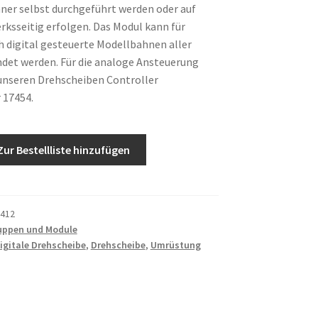
ner selbst durchgeführt werden oder auf
ksseitig erfolgen. Das Modul kann für
h digital gesteuerte Modellbahnen aller
det werden. Für die analoge Ansteuerung
unseren Drehscheiben Controller
 17454.
Zur Bestellliste hinzufügen
412
uppen und Module
igitale Drehscheibe
,
Drehscheibe
,
Umrüstung