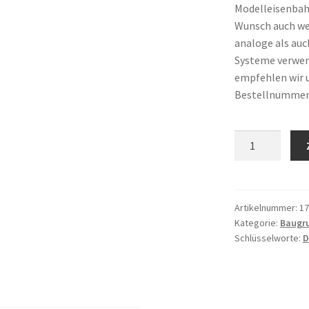
Modelleisenbah
Wunsch auch wer
analoge als auc
Systeme verwen
empfehlen wir 
Bestellnummer
Anzahl
Artikelnummer:
17
Kategorie:
Baugr
Schlüsselworte:
D