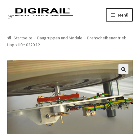
Zur Navigation springen
Springe zum Inhalt
Menü
Home
Startseite
Baugruppen und Module
Drehscheibenantrieb
Hapo H0e 0220.12
Produkte
LokLift System
🔍
LokLift
LokLift 2
Bestellliste
Mein Konto