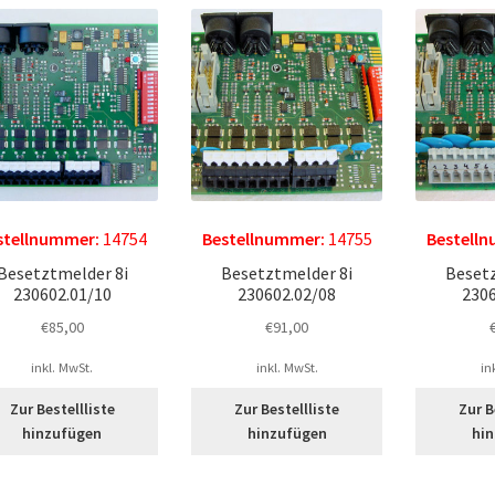
stellnummer:
14754
Bestellnummer:
14755
Bestell
Besetztmelder 8i
Besetztmelder 8i
Besetz
230602.01/10
230602.02/08
2306
€
85,00
€
91,00
inkl. MwSt.
inkl. MwSt.
in
Zur Bestellliste
Zur Bestellliste
Zur B
hinzufügen
hinzufügen
hi