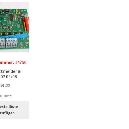
nummer:
14756
tmelder 8i
02.03/08
€
91,00
kl. MwSt.
estellliste
nzufügen