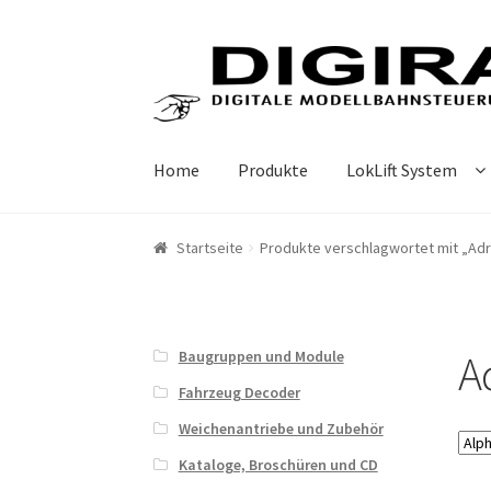
Zur Navigation springen
Springe zum Inhalt
Home
Produkte
LokLift System
Startseite
Produkte verschlagwortet mit „A
A
Baugruppen und Module
Fahrzeug Decoder
Weichenantriebe und Zubehör
Kataloge, Broschüren und CD