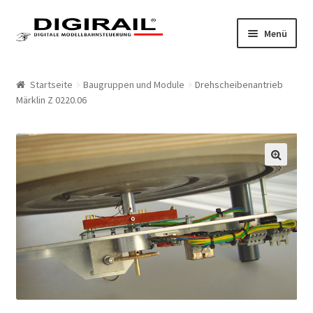
Zur Navigation springen
Springe zum Inhalt
Menü
Home
Startseite
Baugruppen und Module
Drehscheibenantrieb
Märklin Z 0220.06
Produkte
LokLift System
🔍
LokLift
LokLift 2
Bestellliste
Mein Konto