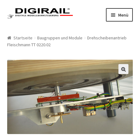
Zur Navigation springen
Springe zum Inhalt
Menü
Home
Startseite
Baugruppen und Module
Drehscheibenantrieb
Fleischmann TT 0220.02
Produkte
LokLift System
🔍
LokLift
LokLift 2
Bestellliste
Mein Konto