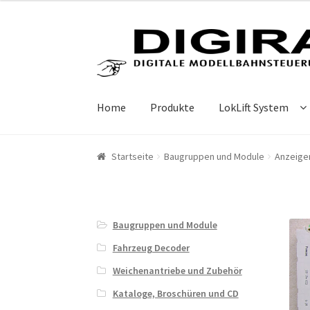
Zur Navigation springen
Springe zum Inhalt
Home
Produkte
LokLift System
Startseite
Baugruppen und Module
Anzeige
Baugruppen und Module
Fahrzeug Decoder
Weichenantriebe und Zubehör
Kataloge, Broschüren und CD