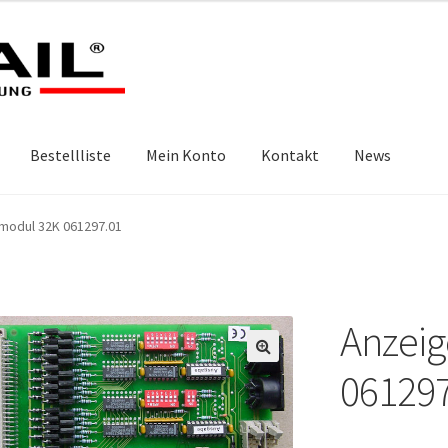
Bestellliste
Mein Konto
Kontakt
News
modul 32K 061297.01
Anzei
🔍
061297