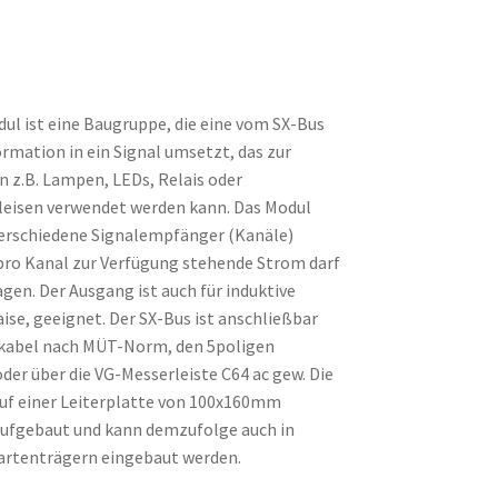
l ist eine Baugruppe, die eine vom SX-Bus
mation in ein Signal umsetzt, das zur
 z.B. Lampen, LEDs, Relais oder
eisen verwendet werden kann. Das Modul
verschiedene Signalempfänger (Kanäle)
pro Kanal zur Verfügung stehende Strom darf
agen. Der Ausgang ist auch für induktive
aise, geeignet. Der SX-Bus ist anschließbar
kabel nach MÜT-Norm, den 5poligen
der über die VG-Messerleiste C64 ac gew. Die
uf einer Leiterplatte von 100x160mm
aufgebaut und kann demzufolge auch in
rtenträgern eingebaut werden.