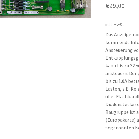
€
99,00
inkl. MwSt.
Das Anzeigemodu
kommende Infor
Ansteuerung von
Entkupplungsgl
kann bis zu 32 
ansteuern. Der 
bis zu 1.0A betr
Lasten, z.B. Rel
über Flachband
Diodenstecker o
Baugruppe ist a
(Europakarte) 
sogenannten Ka