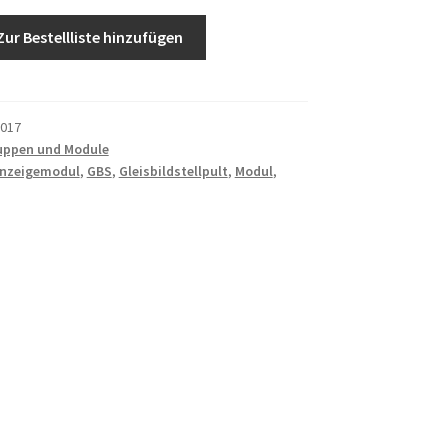
Zur Bestellliste hinzufügen
017
uppen und Module
nzeigemodul
,
GBS
,
Gleisbildstellpult
,
Modul
,