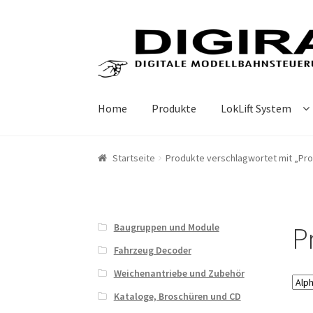
Zur Navigation springen
Springe zum Inhalt
Home
Produkte
LokLift System
Startseite
Produkte verschlagwortet mit „Pr
P
Baugruppen und Module
Fahrzeug Decoder
Weichenantriebe und Zubehör
Kataloge, Broschüren und CD