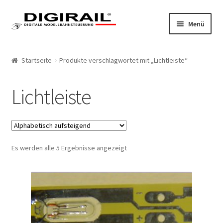
Zur Navigation springen
Springe zum Inhalt
Menü
Home
Startseite
Produkte verschlagwortet mit „Lichtleiste“
Produkte
Lichtleiste
LokLift System
LokLift
Es werden alle 5 Ergebnisse angezeigt
LokLift 2
Bestellliste
Mein Konto