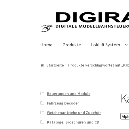
Zur Navigation springen
Springe zum Inhalt
Home
Produkte
LokLift System
Startseite
Produkte verschlagwortet mit „Ka
K
Baugruppen und Module
Fahrzeug Decoder
Weichenantriebe und Zubehör
Kataloge, Broschüren und CD