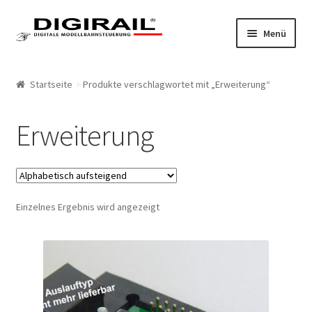
Zur Navigation springen
Springe zum Inhalt
Menü
Home
Startseite
Produkte verschlagwortet mit „Erweiterung“
Produkte
Erweiterung
LokLift System
LokLift
Einzelnes Ergebnis wird angezeigt
LokLift 2
Bestellliste
Mein Konto